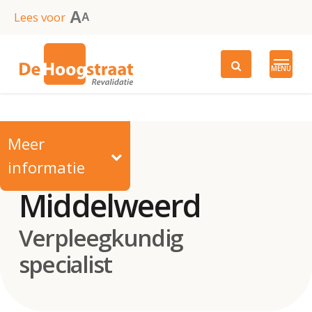
Skip
A
Lees voor
A
to
main
MENU
content
Meer
informatie
E.M.C.
Middelweerd
Verpleegkundig
specialist