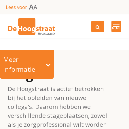
Skip
A
Lees voor
A
to
main
MENU
content
Meer
informatie
Stages
De Hoogstraat is actief betrokken
bij het opleiden van nieuwe
collega’s. Daarom hebben we
verschillende stageplaatsen, zowel
als je zorgprofessional wilt worden