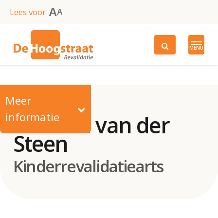
Skip
A
Lees voor
A
to
main
MENU
content
Meer
informatie
Drs. I. A. van der
Steen
Kinderrevalidatiearts