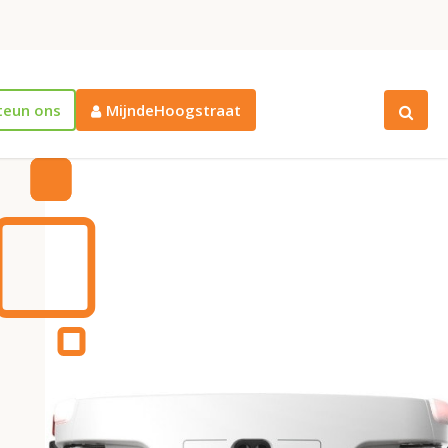
teun ons
MijndeHoogstraat