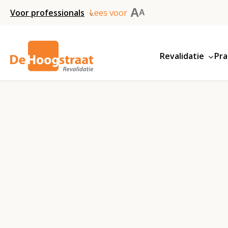
Skip
A
Lees voor
Voor professionals
A
to
main
Revalidatie
Pra
content