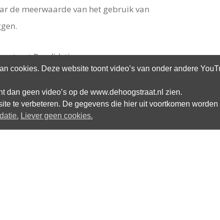
ar de meerwaarde van het gebruik van
ggen.
gstraat Revalidatie
n cookies. Deze website toont video’s van onder andere YouTub
kunt dan geen video’s op de www.dehoogstraat.nl zien.
site te verbeteren. De gegevens die hier uit voortkomen worden 
datie.
Liever geen cookies.
Altijd op de hoogte blijven van het
laatste nieuws over dwarslaesie?
E-mail: