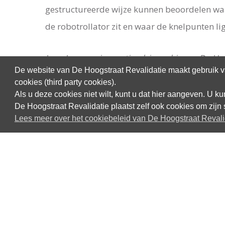
gestructureerde wijze kunnen beoordelen wa
de robotrollator zit en waar de knelpunten li
Joep Janssen, innovatieadviseur binnen De Hoo
De website van De Hoogstraat Revalidatie maakt gebruik va
cookies (third party cookies).
Als u deze cookies niet wilt, kunt u dat hier aangeven. U 
De Hoogstraat Revalidatie plaatst zelf ook cookies om zijn 
Lees meer over het cookiebeleid van De Hoogstraat Revali
Contact opnemen
De Hoogstraat Revalidatie
Rembrandtkade 10
3583 TM Utrecht