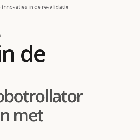
 innovaties in de revalidatie
e
in de
obotrollator
en met