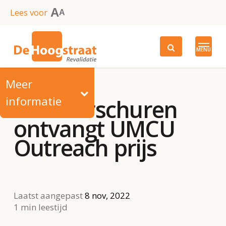
Skip
A
Lees voor
A
to
main
MENU
content
Meer
informatie
Olaf Verschuren
ontvangt UMCU
Outreach prijs
Laatst aangepast
8 nov, 2022
1 min leestijd