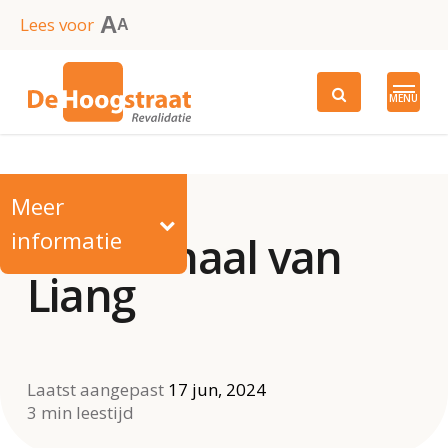
Skip
A
Lees voor
A
to
main
MENU
content
Meer
informatie
Het verhaal van
Liang
Laatst aangepast
17 jun, 2024
3 min leestijd