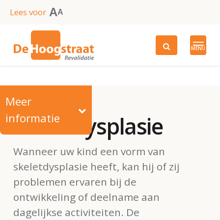
Skip
A
Lees voor
A
to
main
MENU
content
Meer
informatie
Skeletdysplasie
Wanneer uw kind een vorm van
skeletdysplasie heeft, kan hij of zij
problemen ervaren bij de
ontwikkeling of deelname aan
dagelijkse activiteiten. De