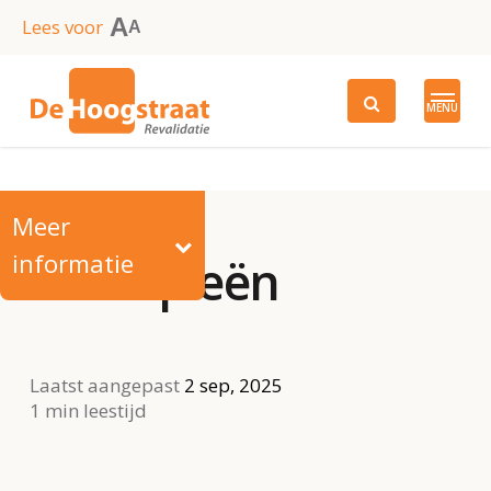
Skip
A
Lees voor
A
to
main
MENU
content
Meer
informatie
Therapieën
Laatst aangepast
2 sep, 2025
1 min leestijd