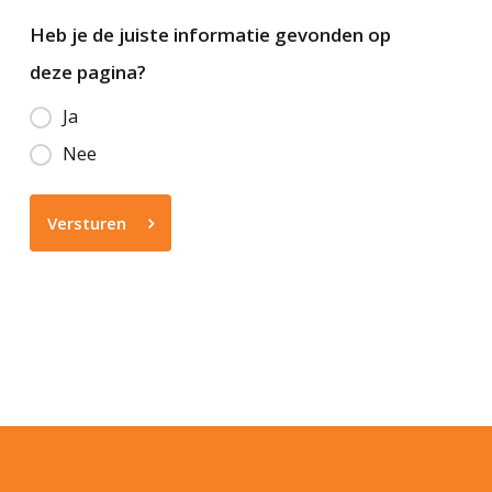
worden ingeschakeld om uw
Ook kunnen wij u, gezinsleden of
Heb je de juiste informatie gevonden op
kind extra te ondersteunen
andere belangrijke mensen in het
deze pagina?
tijdens de revalidatie
leven van uw kind, uitleg en
Ja
behandeling.
adviezen geven.
Nee
Versturen