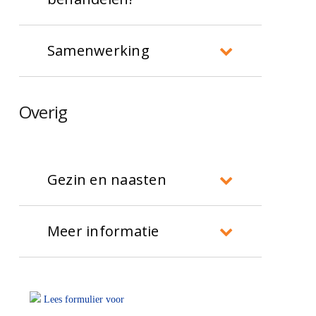
doelen die afgesproken worden.
u, uw kind en de revalidatiearts
De Hoogstraat werkt met
overeengekomen.
Samenwerking
een
multidisciplinair
behandelteam
onder leiding van
Het kan zijn dat de revalidatie
Overig
de revalidatiearts. Het
behandeling gelijktijdig verloopt
behandelteam van uw kind kan
met de behandelingen voor de
bestaan uit: verpleegkundigen,
kanker. Wij streven ernaar deze
Gezin en naasten
een ergotherapeut,
zo goed mogelijk aan te laten
fysiotherapeut, logopediste,
sluiten en af te stemmen met de
U heeft al veel meegemaakt als
pedagogisch hulpverlener,
Meer informatie
behandelaars in het
Prinses
uw kind bij ons in behandeling
sporttherapeut, maatschappelijk
Maxima Centrum
.
komt. Daarom kijken we samen
Kennisbank (Sch)ouders
werker en orthopedagoog. Ook
met u naar wat uw kind, uzelf en
kan er een creatief therapeut
Lees formulier voor
ander gezinsleden nodig hebben.