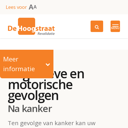
Skip
A
Lees voor
A
to
main
MENU
content
Meer
informatie
Cognitieve en
motorische
gevolgen
Na kanker
Ten gevolge van kanker kan uw