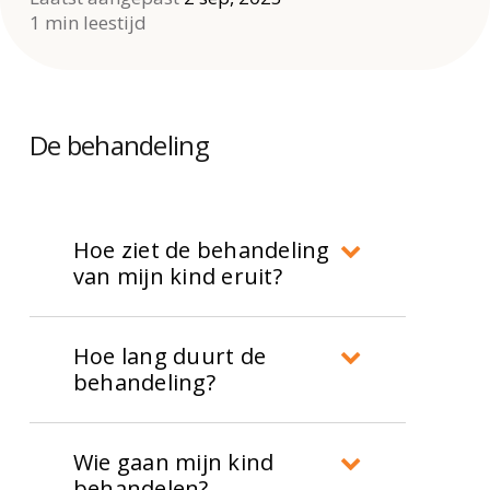
1 min leestijd
De behandeling
Hoe ziet de behandeling
van mijn kind eruit?
De behandeling die we inzetten is
Hoe lang duurt de
afhankelijk van de cognitieve of
behandeling?
motorische problemen en de
De duur van de behandeling
hulpvraag die uw kind heeft. De
Wie gaan mijn kind
hangt af van de analyse en de
behandeldoelen worden samen
behandelen?