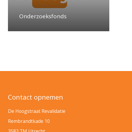
Onderzoeksfonds
Contact opnemen
De Hoogstraat Revalidatie
Rembrandtkade 10
3583 TM Utrecht