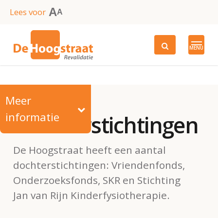
Skip
A
Lees voor
A
to
main
MENU
content
Meer
informatie
Dochterstichtingen
De Hoogstraat heeft een aantal
dochterstichtingen: Vriendenfonds,
Onderzoeksfonds, SKR en Stichting
Jan van Rijn Kinderfysiotherapie.