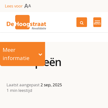
Skip
A
Lees voor
A
to
main
MENU
content
Meer
informatie
Therapieën
Laatst aangepast
2 sep, 2025
1 min leestijd