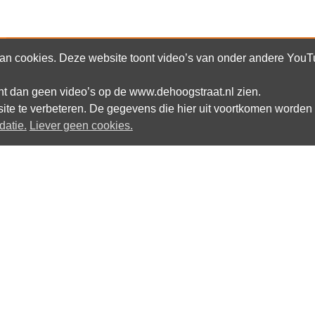
n cookies. Deze website toont video’s van onder andere YouTub
kunt dan geen video’s op de www.dehoogstraat.nl zien.
Altijd op de hoogte blijven van het
site te verbeteren. De gegevens die hier uit voortkomen worden 
laatste nieuws over dwarslaesie?
datie.
Liever geen cookies.
E-mail:
Bekijk hier onze laatste nieuwsbrief