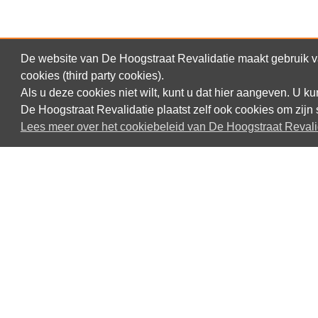
De website van De Hoogstraat Revalidatie maakt gebruik va
cookies (third party cookies).
Als u deze cookies niet wilt, kunt u dat hier aangeven. U 
Contact opnemen
De Hoogstraat Revalidatie plaatst zelf ook cookies om zijn 
Lees meer over het cookiebeleid van De Hoogstraat Revali
De Hoogstraat Revalidatie
Rembrandtkade 10
3583 TM Utrecht
T:
030 256 12 11
E:
info@dehoogstraat.nl