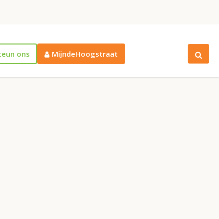
teun ons
MijndeHoogstraat