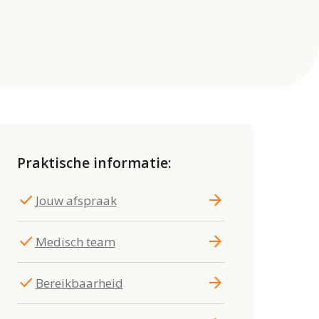
Praktische informatie:
check
arrow_forward
Jouw afspraak
check
arrow_forward
Medisch team
check
arrow_forward
Bereikbaarheid