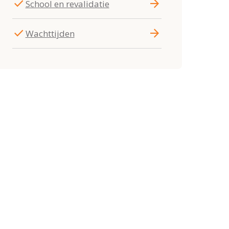
check
arrow_forward
School en revalidatie
check
arrow_forward
Wachttijden