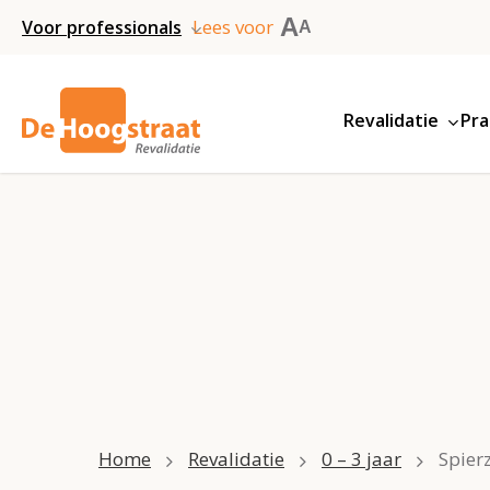
Skip
A
Lees voor
Voor professionals
A
to
main
Revalidatie
Pra
content
Home
Revalidatie
0 – 3 jaar
Spier