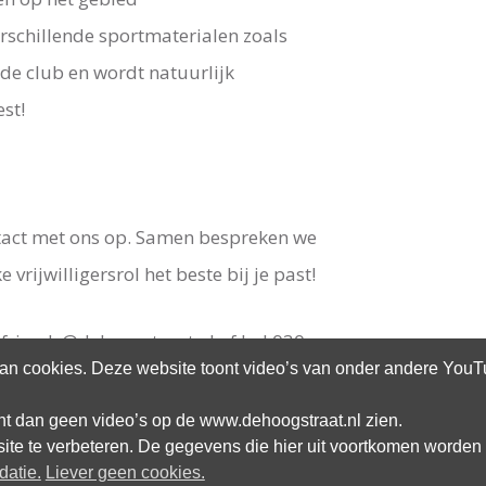
rschillende sportmaterialen zoals
 de club en wordt natuurlijk
est!
tact met ons op. Samen bespreken we
rijwilligersrol het beste bij je past!
yfriends@dehoogstraat.nl
of bel 030
n cookies. Deze website toont video’s van onder andere YouTub
n we het verschil!
kunt dan geen video’s op de www.dehoogstraat.nl zien.
site te verbeteren. De gegevens die hier uit voortkomen worden 
datie.
Liever geen cookies.