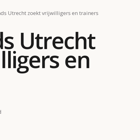
ds Utrecht zoekt vrijwilligers en trainers
ds Utrecht
lligers en
d