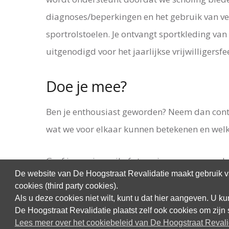
diagnoses/beperkingen en het gebruik van ve
sportrolstoelen. Je ontvangt sportkleding van
uitgenodigd voor het jaarlijkse vrijwilligersfe
Doe je mee?
Ben je enthousiast geworden? Neem dan con
wat we voor elkaar kunnen betekenen en welke v
Geef je op via mail of stuur je vraag naar
onl
De website van De Hoogstraat Revalidatie maakt gebruik va
2561526. Zien we jou binnenkort? Samen make
cookies (third party cookies).
Als u deze cookies niet wilt, kunt u dat hier aangeven. U 
De Hoogstraat Revalidatie plaatst zelf ook cookies om zijn 
Lees meer over het cookiebeleid van De Hoogstraat Revali