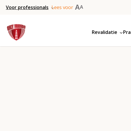
Skip
A
Lees voor
Voor professionals
A
to
main
Revalidatie
Pra
content