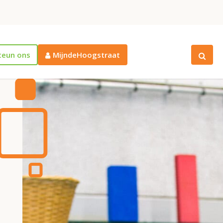
teun ons
MijndeHoogstraat