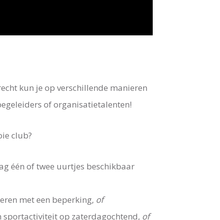
trecht kun je op verschillende manieren
 begeleiders of organisatietalenten!
ie club?
ag één of twee uurtjes beschikbaar
nderen met een beperking,
of
un sportactiviteit op zaterdagochtend,
of