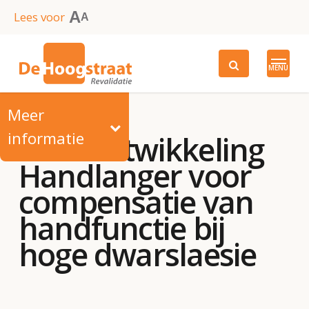
Skip
A
Lees voor
A
to
main
MENU
content
Meer
informatie
Doorontwikkeling
Handlanger voor
compensatie van
handfunctie bij
hoge dwarslaesie