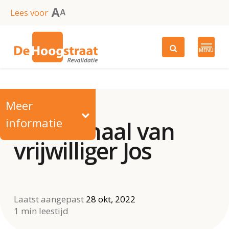
Skip
A
Lees voor
A
to
main
MENU
content
Meer
informatie
Het verhaal van
vrijwilliger Jos
Laatst aangepast
28 okt, 2022
1 min leestijd