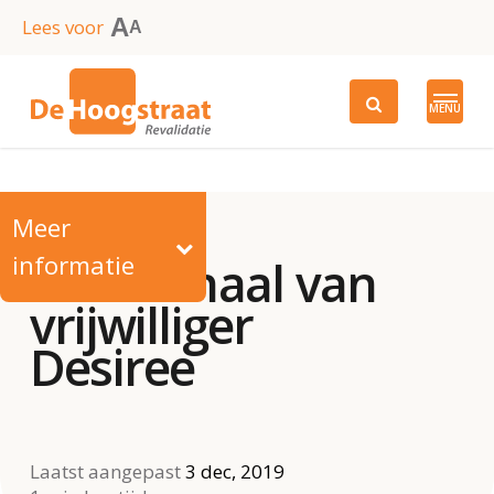
Skip
A
Lees voor
A
to
main
MENU
content
Meer
informatie
Het verhaal van
vrijwilliger
Desiree
Laatst aangepast
3 dec, 2019