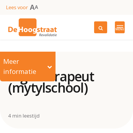
Skip
A
Lees voor
A
to
main
MENU
content
Meer
informatie
Ergotherapeut
(mytylschool)
4 min leestijd