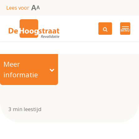
Skip
A
Lees voor
A
to
main
MENU
content
Meer
informatie
AIOS
3 min leestijd