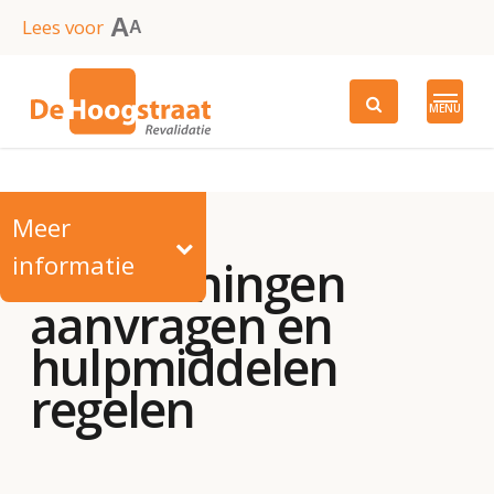
Skip
A
Lees voor
A
to
main
MENU
content
Meer
informatie
Voorzieningen
aanvragen en
hulpmiddelen
regelen