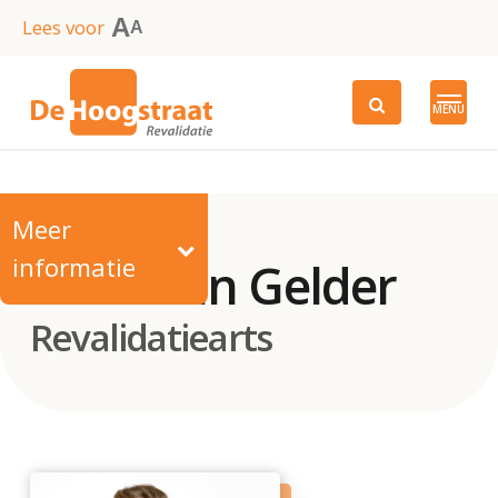
Skip
A
Lees voor
A
to
main
MENU
content
Meer
informatie
Dr. L. van Gelder
Revalidatiearts