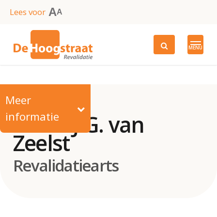
Skip
A
Lees voor
A
to
main
MENU
content
Meer
informatie
Drs. S.J.G. van
Zeelst
Revalidatiearts