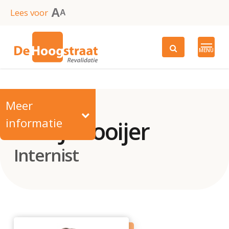
Skip
A
Lees voor
A
to
main
MENU
content
Meer
informatie
Drs. J. Hooijer
Internist