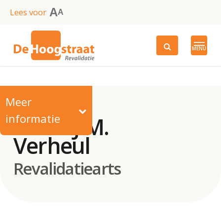
Skip
A
Lees voor
A
to
main
MENU
content
Meer
informatie
Drs. F.J.M.
Verheul
Revalidatiearts