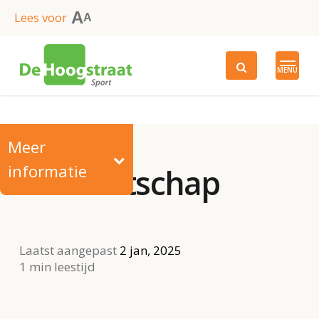
Skip
A
Lees voor
A
to
main
MENU
content
Meer
informatie
Lidmaatschap
Laatst aangepast
2 jan, 2025
1 min leestijd