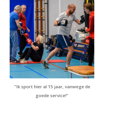
“N
e
“Ik sport hier al 15 jaar, vanwege de
goede service!”