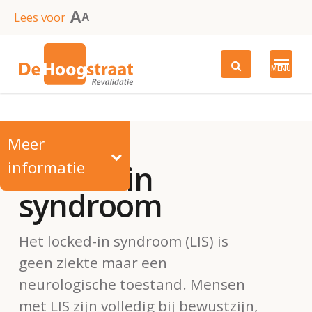
Skip
A
Lees voor
A
to
main
MENU
content
Meer
informatie
Locked-in
syndroom
Het locked-in syndroom (LIS) is
geen ziekte maar een
neurologische toestand. Mensen
met LIS zijn volledig bij bewustzijn,