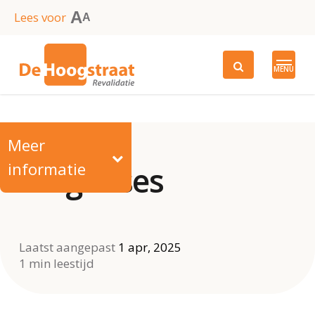
Skip
A
Lees voor
A
to
main
MENU
content
Meer
informatie
Diagnoses
Laatst aangepast
1 apr, 2025
1 min leestijd