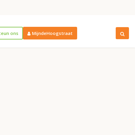
teun ons
MijndeHoogstraat