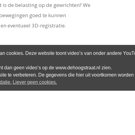
 is de belasting op de gewrichten? We
bewegingen goed te kunnen
en eventueel 3D-registratie.
n cookies. Deze website toont video’s van onder andere YouTub
kunt dan geen video’s op de www.dehoogstraat.nl zien.
site te verbeteren. De gegevens die hier uit voortkomen worden 
datie.
Liever geen cookies.
Altijd op de hoogte blijven van het
laatste nieuws over dwarslaesie?
E-mail: