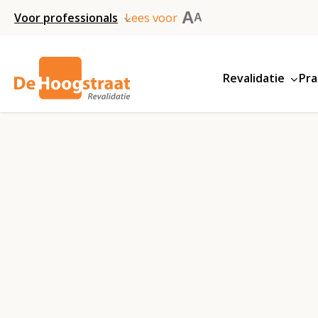
Skip
A
Lees voor
Voor professionals
A
to
main
Revalidatie
Pra
content