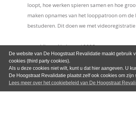
loopt, hoe werken spieren samen en hoe groot
maken opnames van het looppatroon om de 
bestuderen. Dit doen we met videoregistratie 
gepubliceerd in januari 2025
De website van De Hoogstraat Revalidatie maakt gebruik va
cookies (third party cookies).
Als u deze cookies niet wilt, kunt u dat hier aangeven. U 
De Hoogstraat Revalidatie plaatst zelf ook cookies om zijn 
Lees meer over het cookiebeleid van De Hoogstraat Revali
Contact opnemen
De Hoogstraat Revalidatie
Rembrandtkade 10