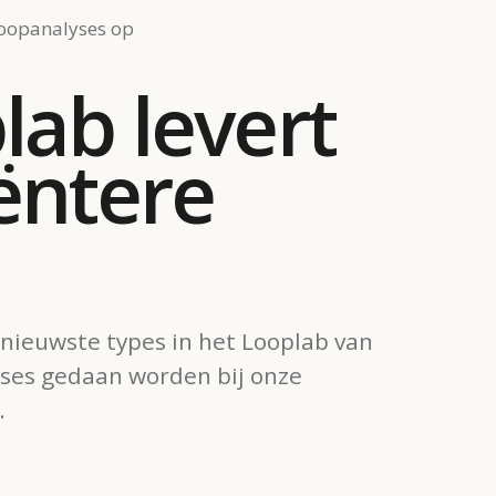
loopanalyses op
ab levert
ëntere
 nieuwste types in het Looplab van
yses gedaan worden bij onze
.