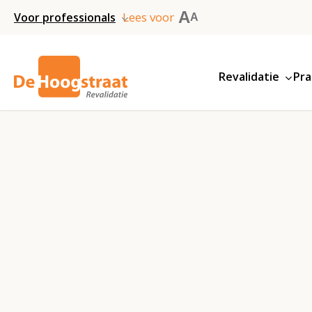
Skip
A
Lees voor
Voor professionals
A
to
main
Revalidatie
Pra
content