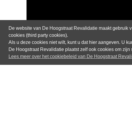
De website van De Hoogstraat Revalidatie maakt gebruik va
cookies (third party cookies).
Als u deze cookies niet wilt, kunt u dat hier aangeven. U 
De Hoogstraat Revalidatie plaatst zelf ook cookies om zijn 
Lees meer over het cookiebeleid van De Hoogstraat Revali
Contact opnemen
De Hoogstraat Revalidatie
Rembrandtkade 10