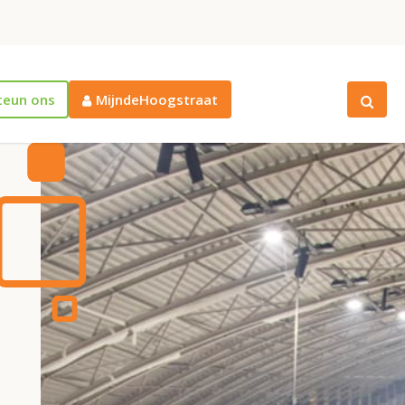
teun ons
MijndeHoogstraat