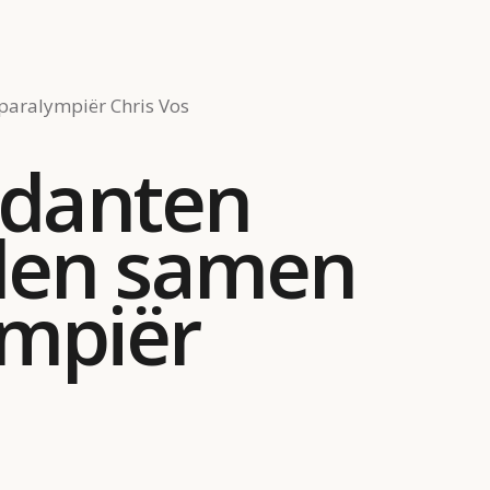
aralympiër Chris Vos
idanten
den samen
ympiër