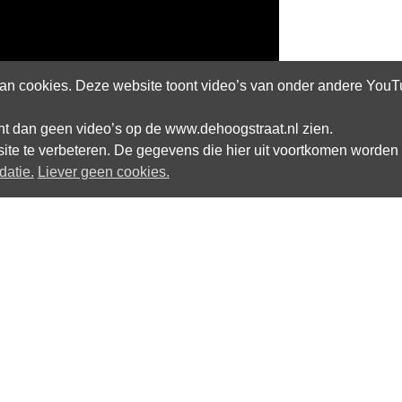
n cookies. Deze website toont video’s van onder andere YouTub
kunt dan geen video’s op de www.dehoogstraat.nl zien.
site te verbeteren. De gegevens die hier uit voortkomen worden 
datie.
Liever geen cookies.
Altijd op de hoogte blijven van het
laatste nieuws over dwarslaesie?
E-mail: