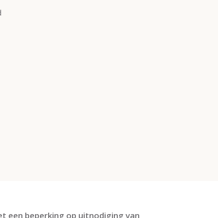
d
 een beperking op uitnodiging van