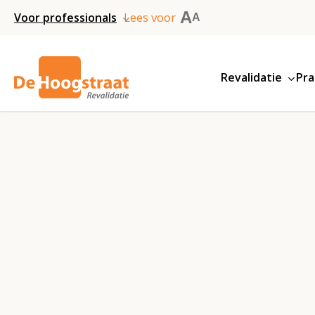
Skip
A
Lees voor
Voor professionals
A
to
main
Revalidatie
Pra
content