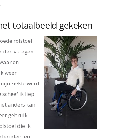
.
 het totaalbeeld gekeken
oede rolstoel
peuten vroegen
 waar en
ik weer
 mijn ziekte werd
 scheef ik liep
niet anders kan
eer gebruik
lstoel die ik
 schouders en