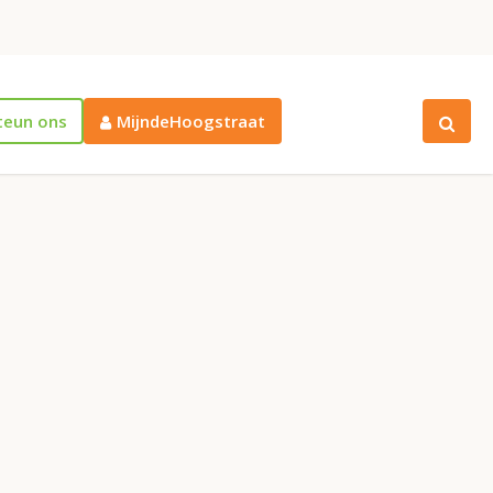
teun ons
MijndeHoogstraat