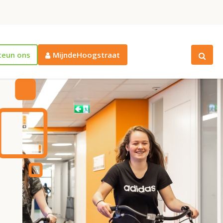
teun ons
MijndeHoogstraat