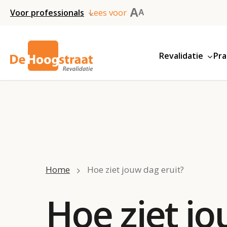
Skip
A
Lees voor
Voor professionals
A
to
main
Revalidatie
Pra
content
Home
Hoe ziet jouw dag eruit?
Hoe ziet j