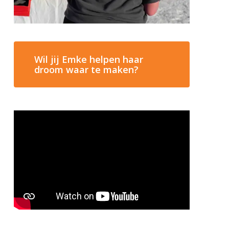
Wil jij Emke helpen haar
droom waar te maken?