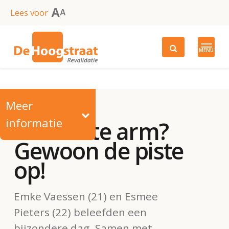
Skip
A
Lees voor
A
to
main
MENU
content
Meer
informatie
Een korte arm?
Gewoon de piste
op!
Emke Vaessen (21) en Esmee
Pieters (22) beleefden een
bijzondere dag. Samen met