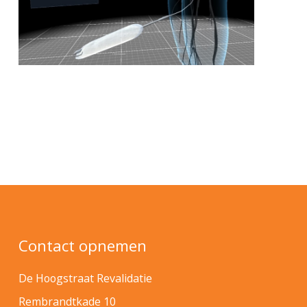
Contact opnemen
De Hoogstraat Revalidatie
Rembrandtkade 10