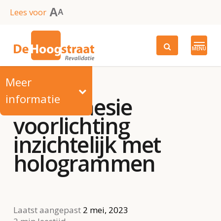
Skip
A
Lees voor
A
to
main
MENU
content
Meer
informatie
Dwarslaesie
voorlichting
inzichtelijk met
hologrammen
Laatst aangepast
2 mei, 2023