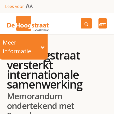
Skip
A
Lees voor
A
to
main
MENU
content
Meer
informatie
De Hoogstraat
versterkt
internationale
samenwerking
Memorandum
ondertekend met