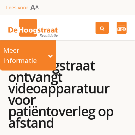
Skip
A
Lees voor
A
to
main
MENU
content
Meer
informatie
De Hoogstraat
ontvangt
videoapparatuur
voor
patiëntoverleg op
afstand