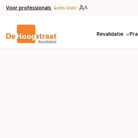
Skip
A
Lees voor
Voor professionals
A
to
main
Revalidatie
Pra
content