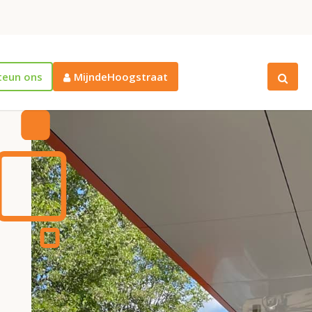
teun ons
MijndeHoogstraat