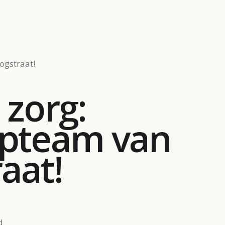
ogstraat!
 zorg:
opteam van
aat!
d