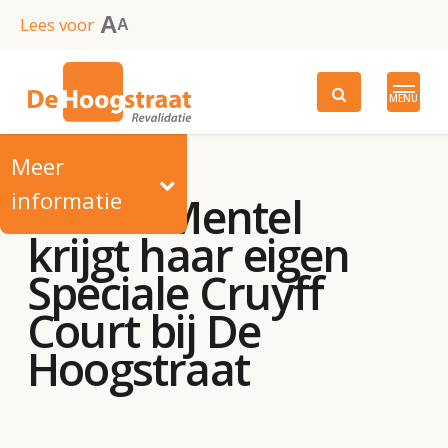
Skip
A
Lees voor
A
to
main
MENU
content
Meer
informatie
Bibian Mentel
krijgt haar eigen
Speciale Cruyff
Court bij De
Hoogstraat