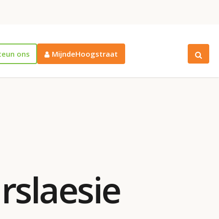
teun ons
MijndeHoogstraat
rslaesie