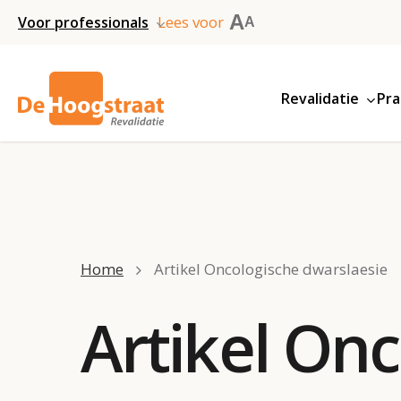
Skip
A
Lees voor
Voor professionals
A
to
main
Revalidatie
Pra
content
Home
Artikel Oncologische dwarslaesie
Artikel On